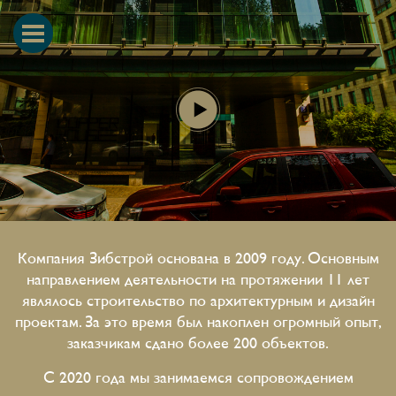
Компания Зибстрой основана в 2009 году. Основным
направлением деятельности на протяжении 11 лет
являлось строительство по архитектурным и дизайн
проектам. За это время был накоплен огромный опыт,
заказчикам сдано более 200 объектов.
С 2020 года мы занимаемся сопровождением